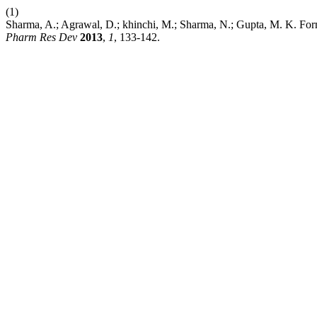
(1)
Sharma, A.; Agrawal, D.; khinchi, M.; Sharma, N.; Gupta, M. K. For
Pharm Res Dev
2013
,
1
, 133-142.